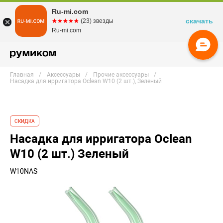
Ru-mi.com
скачать
☆☆☆☆☆
★★★★★
(23) звезды
Ru-mi.com
Главная
Аксессуары
Прочие аксессуары
Насадка для ирригатора Oclean W10 (2 шт.), Зеленый
СКИДКА
Насадка для ирригатора Oclean
W10 (2 шт.) Зеленый
W10NAS