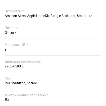
Экосистема
Amazon Alexa, Apple HomeKit, Google Assistant, Smart Life
Питание
От сети
Мощность (Вт)
9
Цветовая температура
2700-6500 К
Свет
RGB-палитра, белый
Дистанционное управление
Да