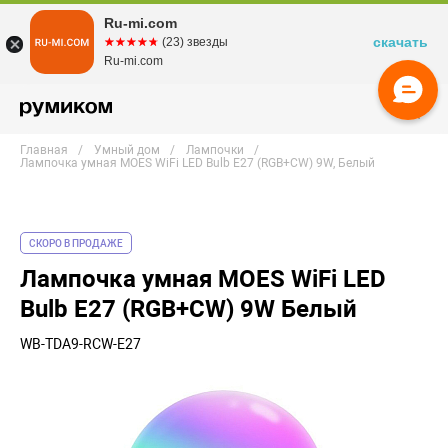
Ru-mi.com
скачать
☆☆☆☆☆
★★★★★
(23) звезды
Ru-mi.com
Главная
Умный дом
Лампочки
Лампочка умная MOES WiFi LED Bulb E27 (RGB+CW) 9W, Белый
СКОРО В ПРОДАЖЕ
Лампочка умная MOES WiFi LED
Bulb E27 (RGB+CW) 9W Белый
WB-TDA9-RCW-E27