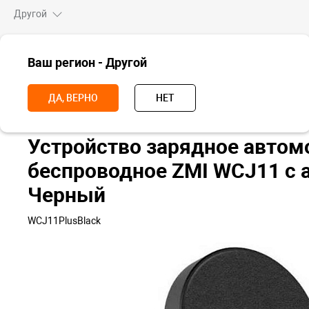
Другой
ВСЕ ТОВАРЫ
Ваш регион - Другой
Главная
Аксессуары
Держатели и крепления
Автомобильные 
ДА, ВЕРНО
НЕТ
Устройство зарядное автом
беспроводное ZMI WCJ11 с 
Черный
WCJ11PlusBlack