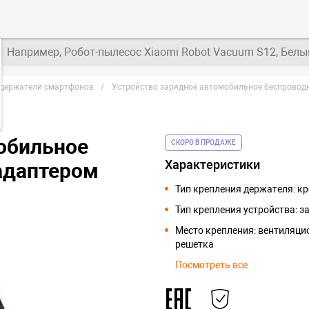
Например, Робот-пылесос Xiaomi Robot Vacuum S12, Белы
держатели смартфонов
Устройство зарядное автомобильное беспроводн
обильное
СКОРО В ПРОДАЖЕ
Характеристики
адаптером
Тип крепления держателя: к
Тип крепления устройства: 
Место крепления: вентиляци
решетка
Посмотреть все