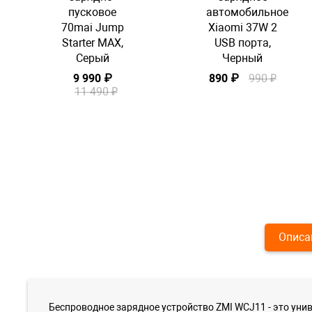
пусковое
автомобильное
70mai Jump
Xiaomi 37W 2
Starter MAX,
USB порта,
Серый
Черный
9 990 ₽
890 ₽
990 ₽
11 490 ₽
Описа
Беспроводное зарядное устройство ZMI WCJ11 - это уни