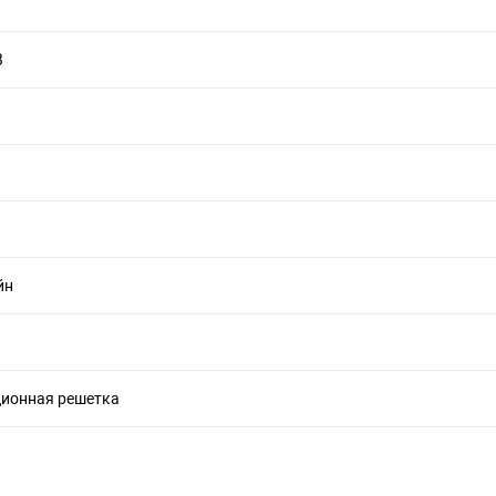
B
йн
ционная решетка