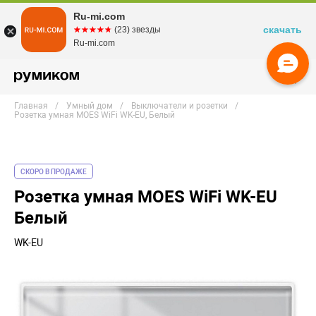
Ru-mi.com
скачать
☆☆☆☆☆
★★★★★
(23) звезды
Ru-mi.com
Главная
Умный дом
Выключатели и розетки
Розетка умная MOES WiFi WK-EU, Белый
СКОРО В ПРОДАЖЕ
Розетка умная MOES WiFi WK-EU
Белый
WK-EU