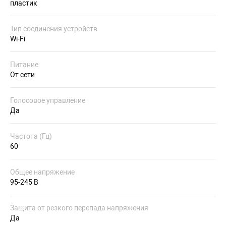
пластик
Тип соединения устройств
Wi-Fi
Питание
От сети
Голосовое управление
Да
Частота (Гц)
60
Общее напряжение
95-245 В
Защита от резкого перепада напряжения
Да