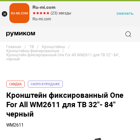
Ru-mi.com
скачать
☆☆☆☆☆
★★★★★
(23) звезды
Ru-mi.com
Главная
ТВ
Кронштейны
Кронштейны фиксированные
Кронштейн фиксированный One For All WM2611 для ТВ 32"- 84",
черный
СКИДКА
СКОРО В ПРОДАЖЕ
Кронштейн фиксированный One
For All WM2611 для ТВ 32"- 84"
черный
WM2611