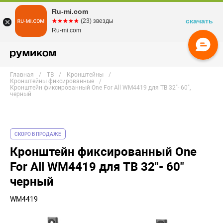
Ru-mi.com
скачать
☆☆☆☆☆
★★★★★
(23) звезды
Ru-mi.com
Главная
ТВ
Кронштейны
Кронштейны фиксированные
Кронштейн фиксированный One For All WM4419 для ТВ 32"- 60",
черный
СКОРО В ПРОДАЖЕ
Кронштейн фиксированный One
For All WM4419 для ТВ 32"- 60"
черный
WM4419