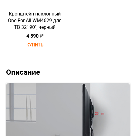
Кронштейн наклонный
К
One For All WM4629 для
O
ТВ 32"-90", черный
4 590 ₽
КУПИТЬ
Описание