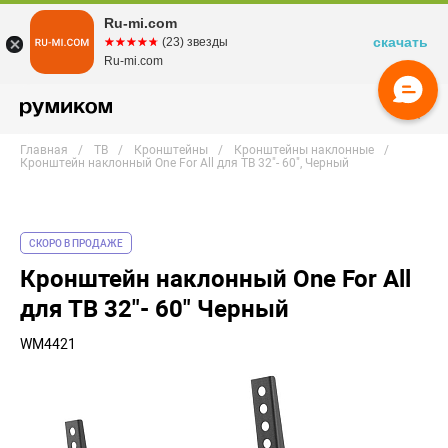
Ru-mi.com
скачать
☆☆☆☆☆
★★★★★
(23) звезды
Ru-mi.com
Главная
ТВ
Кронштейны
Кронштейны наклонные
Кронштейн наклонный One For All для ТВ 32"- 60", Черный
СКОРО В ПРОДАЖЕ
Кронштейн наклонный One For All
для ТВ 32"- 60" Черный
WM4421