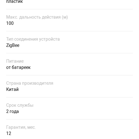
пластик
Макс. дальность действия (м)
100
Тип соединения устройств
ZigBee
Питание
от батареек
Страна производителя
Китай
Срок службы
2 года
Гарантия, мес.
12