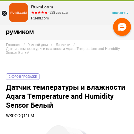
Ru-mi.com
скачать
☆☆☆☆☆
★★★★★
(23) звезды
Ru-mi.com
Главная
Умный дом
Датчики
Датчик температуры и влажности Aqara Temperature and Humidity
Sensor, Белый
СКОРО В ПРОДАЖЕ
Датчик температуры и влажности
Aqara Temperature and Humidity
Sensor Белый
WSDCGQ11LM