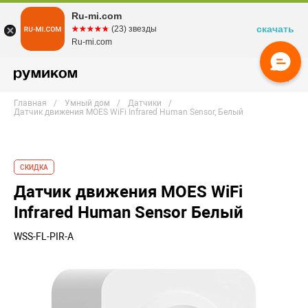
Ru-mi.com
скачать
☆☆☆☆☆
★★★★★
(23) звезды
Ru-mi.com
Главная
Умный дом
Датчики
Датчик движения MOES WiFi Infrared Human Sensor, Белый
СКИДКА
Датчик движения MOES WiFi
Infrared Human Sensor Белый
WSS-FL-PIR-A