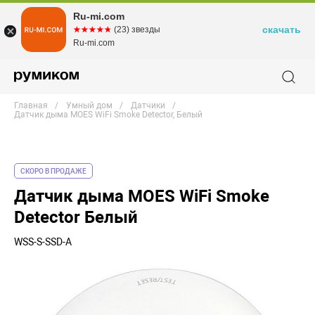
Ru-mi.com
скачать
☆☆☆☆☆
★★★★★
(23) звезды
Ru-mi.com
Главная
Умный дом
Датчики
Датчик дыма MOES WiFi Smoke Detector, Белый
СКОРО В ПРОДАЖЕ
Датчик дыма MOES WiFi Smoke
Detector Белый
WSS-S-SSD-A