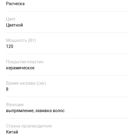
Расческа
Цвет
Цветной
Мощность (Вт)
120
Покрытие пластин
керамическое
Время нагрева (сек)
8
Функции
выпрямление, завивка волос
Страна производителя
Китай