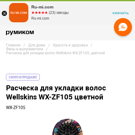
Ru-mi.com
скачать
☆☆☆☆☆
★★★★★
(23) звезды
Ru-mi.com
Главная
Для дома
Красота и здоровье
Фены и выпрямители
Расческа для укладки волос Wellskins WX-ZF105, цветной
СКОРО В ПРОДАЖЕ
Расческа для укладки волос
Wellskins WX-ZF105 цветной
WX-ZF105