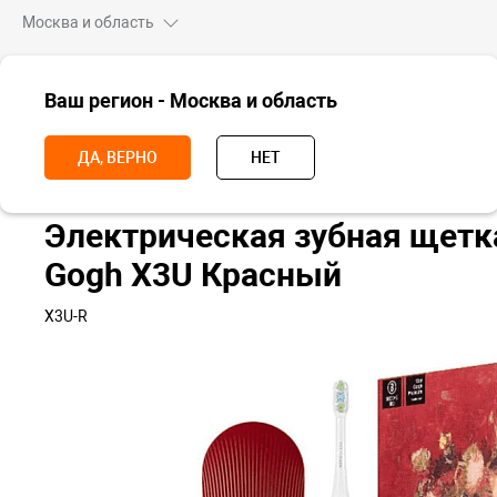
Москва и область
ВСЕ ТОВАРЫ
Ваш регион - Москва и область
Главная
Для дома
Красота и здоровье
Зубные щетки
Эле
ДА, ВЕРНО
НЕТ
Электрическая зубная щет
Gogh X3U Красный
X3U-R