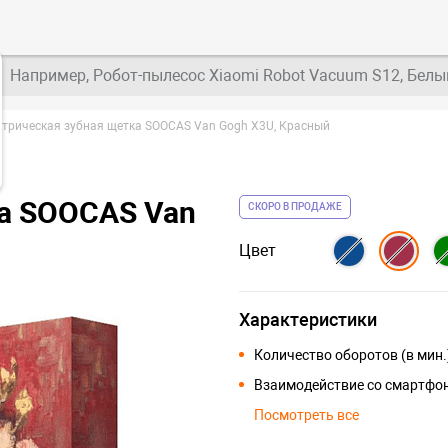
Например, Робот-пылесос Xiaomi Robot Vacuum S12, Белы
ктрическая зубная щетка SOOCAS Van Gogh X3U, Красный
ка SOOCAS Van
СКОРО В ПРОДАЖЕ
Цвет
Характеристики
Количество оборотов (в мин.
Взаимодействие со смартфон
Посмотреть все