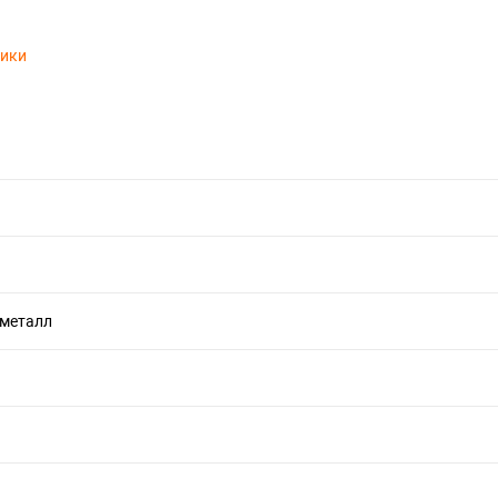
тики
 металл