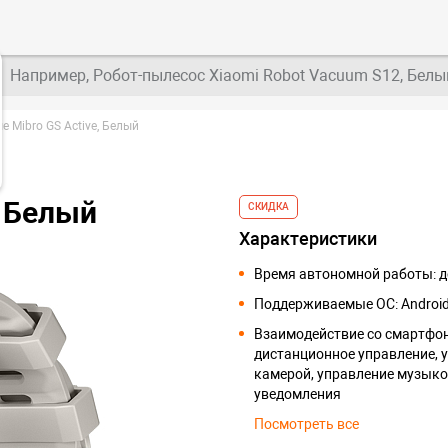
Например, Робот-пылесос Xiaomi Robot Vacuum S12, Белы
 Mibro GS Active, Белый
e Белый
СКИДКА
Характеристики
Время автономной работы: д
Поддерживаемые ОС: Android
Взаимодействие со смартфо
дистанционное управление, 
камерой, управление музыко
уведомления
Посмотреть все