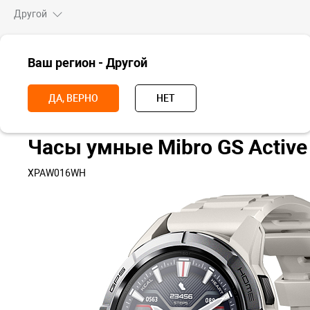
Другой
ВСЕ ТОВАРЫ
Ваш регион - Другой
Главная
Носимые устройства
Часы
Часы Mibro
Часы умные
ДА, ВЕРНО
НЕТ
Часы умные Mibro GS Activ
XPAW016WH