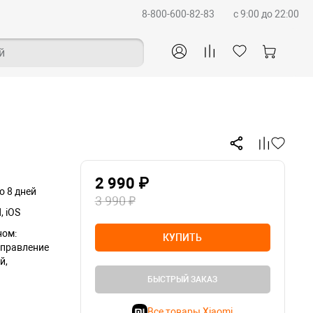
8-800-600-82-83
c 9:00 до 22:00
й
2 990 ₽
о 8 дней
3 990 ₽
, iOS
ном:
КУПИТЬ
управление
й,
БЫСТРЫЙ ЗАКАЗ
Все товары Xiaomi