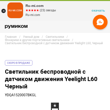
Ru-mi.com
скачать
☆☆☆☆☆
★★★★★
(23) звезды
Ru-mi.com
Главная
Умный дом
Светильники
Фонарики и другие портативные светильники
Светильник беспроводной с датчиком движения Yeelight L60, Черный
СКОРО В ПРОДАЖЕ
Светильник беспроводной с
датчиком движения Yeelight L60
Черный
YDQA1520007BKGL