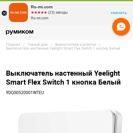
Ru-mi.com
скачать
☆☆☆☆☆
★★★★★
(23) звезды
Ru-mi.com
Главная
Умный дом
Выключатели и розетки
Выключатель настенный Yeelight Smart Flex Switch 1 кнопка, Белый
Выключатель настенный Yeelight
Smart Flex Switch 1 кнопка Белый
YDQS0520001WTEU