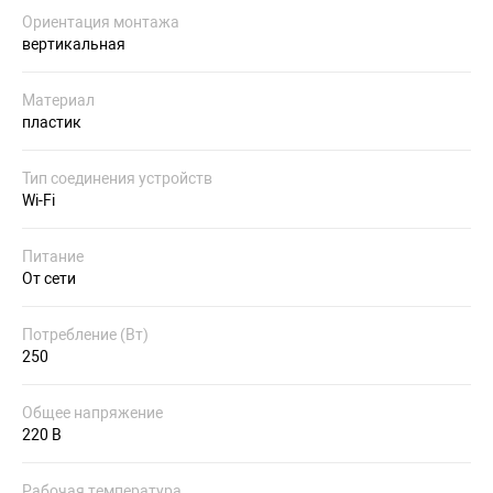
Ориентация монтажа
вертикальная
Материал
пластик
Тип соединения устройств
Wi-Fi
Питание
От сети
Потребление (Вт)
250
Общее напряжение
220 В
Рабочая температура