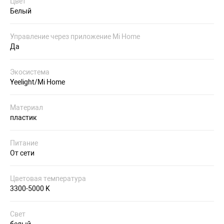
Цвет
Белый
Управление через приложение Mi Home
Да
Экосистема
Yeelight/Mi Home
Материал
пластик
Питание
От сети
Цветовая температура
3300-5000 K
Свет
белый