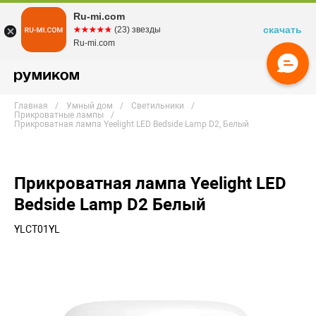
Ru-mi.com
скачать
☆☆☆☆☆
★★★★★
(23) звезды
Ru-mi.com
Главная
Умный дом
Светильники
Прикроватные лампы
Прикроватная лампа Yeelight LED Bedside Lamp D2, Белый
Прикроватная лампа Yeelight LED
Bedside Lamp D2 Белый
YLCT01YL