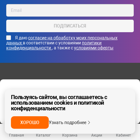
ПОДПИСАТЬСЯ
Я даю
согласие на обработку моих персональных
данных
в соответствии с условиями
политики
конфиденциальности
, а также с
условиями оферты
Каталог
Ваш регион - Москва и область
Пользуясь сайтом, вы соглашаетесь с
Сервисы
использованием cookies и политикой
конфиденциальности
ДА, ВЕРНО
НЕТ
О нас
ХОРОШО
Узнать подробнее
Главная
Каталог
Корзина
Акции
Кабинет