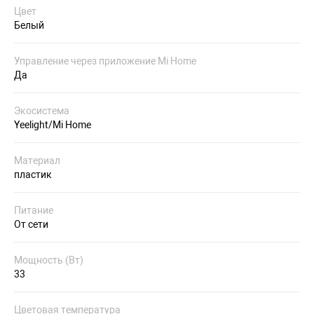
Цвет
Белый
Управление через приложение Mi Home
Да
Экосистема
Yeelight/Mi Home
Материал
пластик
Питание
От сети
Мощность (Вт)
33
Цветовая температура