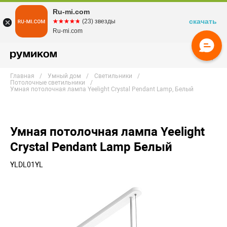
Ru-mi.com
скачать
☆☆☆☆☆
★★★★★
(23) звезды
Ru-mi.com
Главная
Умный дом
Светильники
Потолочные светильники
Умная потолочная лампа Yeelight Crystal Pendant Lamp, Белый
Умная потолочная лампа Yeelight
Crystal Pendant Lamp Белый
YLDL01YL