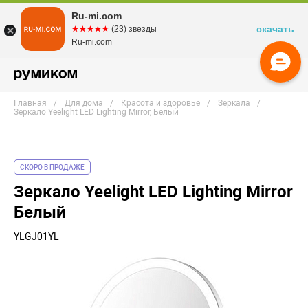
Ru-mi.com
скачать
☆☆☆☆☆
★★★★★
(23) звезды
Ru-mi.com
Главная
Для дома
Красота и здоровье
Зеркала
Зеркало Yeelight LED Lighting Mirror, Белый
СКОРО В ПРОДАЖЕ
Зеркало Yeelight LED Lighting Mirror
Белый
YLGJ01YL