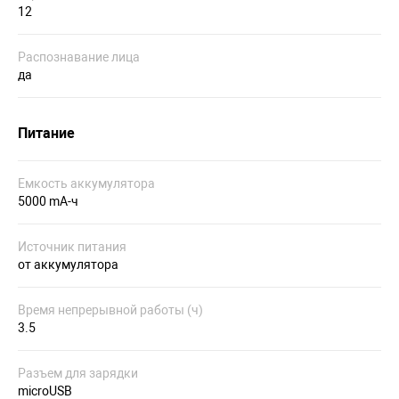
12
Распознавание лица
да
Питание
Емкость аккумулятора
5000 mA-ч
Источник питания
от аккумулятора
Время непрерывной работы (ч)
3.5
Разъем для зарядки
microUSB