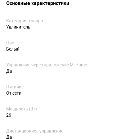
Основные характеристики
Категория товара
Удлинитель
Цвет
Белый
Управление через приложение Mi Home
Да
Питание
От сети
Мощность (Вт)
26
Дистанционное управление
Да