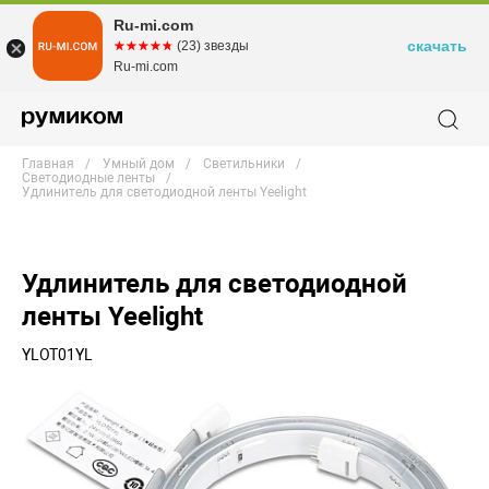
Ru-mi.com
скачать
☆☆☆☆☆
★★★★★
(23) звезды
Ru-mi.com
Главная
Умный дом
Светильники
Светодиодные ленты
Удлинитель для светодиодной ленты Yeelight
Удлинитель для светодиодной
ленты Yeelight
YLOT01YL