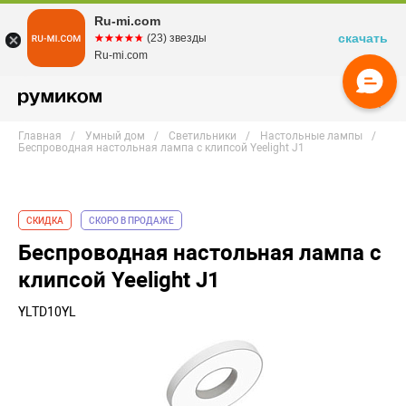
Ru-mi.com
скачать
☆☆☆☆☆
★★★★★
(23) звезды
Ru-mi.com
Главная
Умный дом
Светильники
Настольные лампы
Беспроводная настольная лампа с клипсой Yeelight J1
СКИДКА
СКОРО В ПРОДАЖЕ
Беспроводная настольная лампа с
клипсой Yeelight J1
YLTD10YL