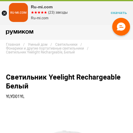
Ru-mi.com
скачать
☆☆☆☆☆
★★★★★
(23) звезды
Ru-mi.com
Главная
Умный дом
Светильники
Фонарики и другие портативные светильники
Светильник Yeelight Rechargeable, Белый
Светильник Yeelight Rechargeable
Белый
YLYD01YL