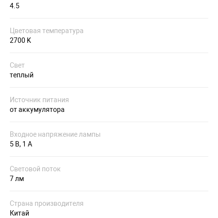
4.5
Цветовая температура
2700 K
Свет
теплый
Источник питания
от аккумулятора
Входное напряжение лампы
5 В, 1 A
Световой поток
7 лм
Страна производителя
Китай