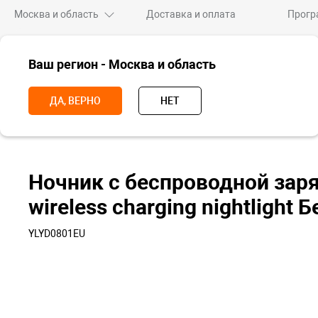
Москва и область
Доставка и оплата
Прогр
ВСЕ ТОВАРЫ
Ваш регион - Москва и область
НОВИНКИ
СКИДКИ
ПРЕМИУМ
XIAOMI
AP
ДА, ВЕРНО
НЕТ
Главная
Умный дом
Светильники
Ночники
Ночник с беспр
Ночник с беспроводной заря
wireless charging nightlight 
YLYD0801EU