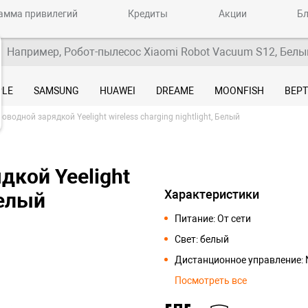
амма привилегий
Кредиты
Акции
Бл
Например, Робот-пылесос Xiaomi Robot Vacuum S12, Белы
PLE
SAMSUNG
HUAWEI
DREAME
MOONFISH
ВЕР
оводной зарядкой Yeelight wireless charging nightlight, Белый
дкой Yeelight
Характеристики
Белый
Питание: От сети
Свет: белый
Дистанционное управление: 
Посмотреть все