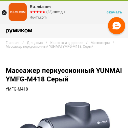
Ru-mi.com
скачать
☆☆☆☆☆
★★★★★
(23) звезды
Ru-mi.com
Главная
Для дома
Красота и здоровье
Массажеры
Массажер перкуссионный YUNMAI YMFG-M418, Серый
Массажер перкуссионный YUNMAI
YMFG-M418 Серый
YMFG-M418