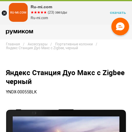
Ru-mi.com
скачать
☆☆☆☆☆
★★★★★
(23) звезды
Ru-mi.com
Главная
Аксессуары
Портативные колонки
Яндекс Станция Дуо Макс с Zigbee, черный
Яндекс Станция Дуо Макс с Zigbee
черный
YNDX-00055BLK