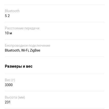
Bluetooth
5.2
Расстояние передачи
10 м
Беспроводное подключение
Bluetooth, Wi-Fi, ZigBee
Размеры и вес
Вес (г)
3300
Высота (мм)
231