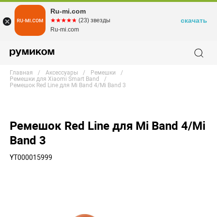
Ru-mi.com
скачать
☆☆☆☆☆
★★★★★
(23) звезды
Ru-mi.com
Главная
Аксессуары
Ремешки
Ремешки для Xiaomi Smart Band
Ремешок Red Line для Mi Band 4/Mi Band 3
Ремешок Red Line для Mi Band 4/Mi
Band 3
YT000015999