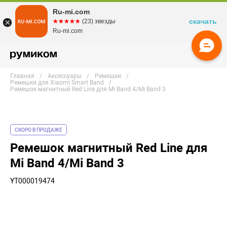
Ru-mi.com
скачать
☆☆☆☆☆
★★★★★
(23) звезды
Ru-mi.com
Главная
Аксессуары
Ремешки
Ремешки для Xiaomi Smart Band
Ремешок магнитный Red Line для Mi Band 4/Mi Band 3
СКОРО В ПРОДАЖЕ
Ремешок магнитный Red Line для
Mi Band 4/Mi Band 3
YT000019474