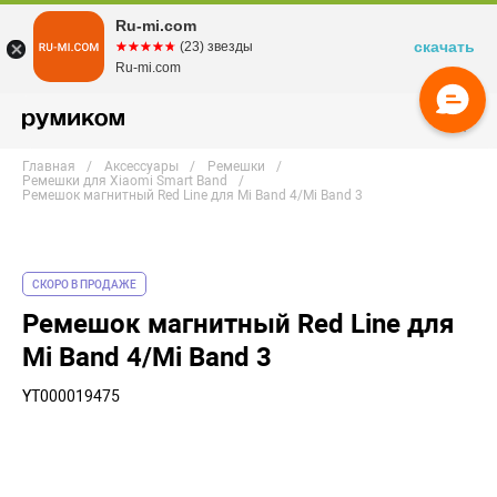
Ru-mi.com
скачать
☆☆☆☆☆
★★★★★
(23) звезды
Ru-mi.com
Главная
Аксессуары
Ремешки
Ремешки для Xiaomi Smart Band
Ремешок магнитный Red Line для Mi Band 4/Mi Band 3
СКОРО В ПРОДАЖЕ
Ремешок магнитный Red Line для
Mi Band 4/Mi Band 3
YT000019475