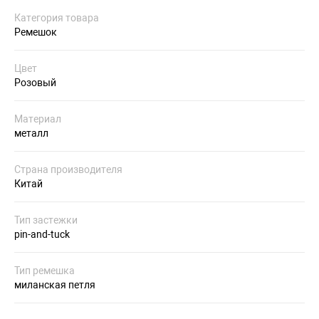
Категория товара
Ремешок
Цвет
Розовый
Материал
металл
Страна производителя
Китай
Тип застежки
pin-and-tuck
Тип ремешка
миланская петля