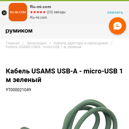
Ru-mi.com
скачать
☆☆☆☆☆
★★★★★
(23) звезды
Ru-mi.com
Главная
Аксессуары
Кабели, адаптеры и переходники
Кабель USAMS USB-A - micro-USB, 1 м, зеленый
Кабель USAMS USB-A - micro-USB 1
м зеленый
YT000021049