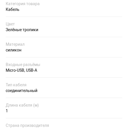
Категория товара
Кабель
Цвет
Зелёные тропики
Материал
силикон
Входные разъёмы
Micro-USB, USB-A
Тип кабеля
соединительный
Длина кабеля (м)
1
Страна производителя