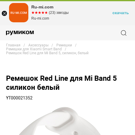
Ru-mi.com
скачать
☆☆☆☆☆
★★★★★
(23) звезды
Ru-mi.com
Главная
Аксессуары
Ремешки
Ремешки для Xiaomi Smart Band
Ремешок Red Line для Mi Band 5, силикон, белый
Ремешок Red Line для Mi Band 5
силикон белый
YT000021352