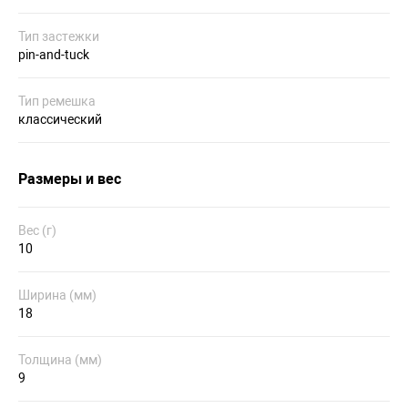
Тип застежки
pin-and-tuck
Тип ремешка
классический
Размеры и вес
Вес (г)
10
Ширина (мм)
18
Толщина (мм)
9