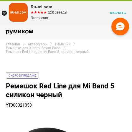
Ru-mi.com
скачать
☆☆☆☆☆
★★★★★
(23) звезды
Ru-mi.com
Главная
Аксессуары
Ремешки
Ремешки для Xiaomi Smart Band
Ремешок Red Line для Mi Band 5, силикон, черный
СКОРО В ПРОДАЖЕ
Ремешок Red Line для Mi Band 5
силикон черный
YT000021353