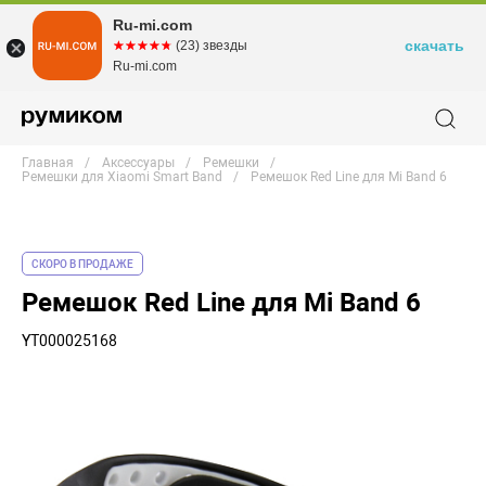
Ru-mi.com
скачать
☆☆☆☆☆
★★★★★
(23) звезды
Ru-mi.com
Главная
Аксессуары
Ремешки
Ремешки для Xiaomi Smart Band
Ремешок Red Line для Mi Band 6
СКОРО В ПРОДАЖЕ
Ремешок Red Line для Mi Band 6
YT000025168