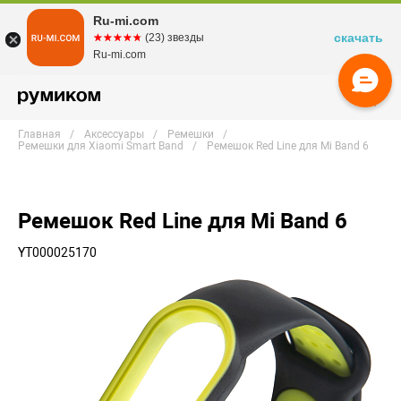
Ru-mi.com
скачать
☆☆☆☆☆
★★★★★
(23) звезды
Ru-mi.com
Главная
Аксессуары
Ремешки
Ремешки для Xiaomi Smart Band
Ремешок Red Line для Mi Band 6
Ремешок Red Line для Mi Band 6
YT000025170