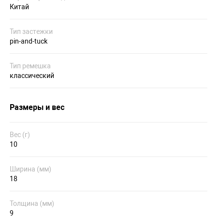
Китай
Тип застежки
pin-and-tuck
Тип ремешка
классический
Размеры и вес
Вес (г)
10
Ширина (мм)
18
Толщина (мм)
9