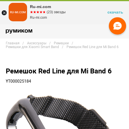
Ru-mi.com
скачать
☆☆☆☆☆
★★★★★
(23) звезды
Ru-mi.com
Главная
Аксессуары
Ремешки
Ремешки для Xiaomi Smart Band
Ремешок Red Line для Mi Band 6
Ремешок Red Line для Mi Band 6
YT000025184