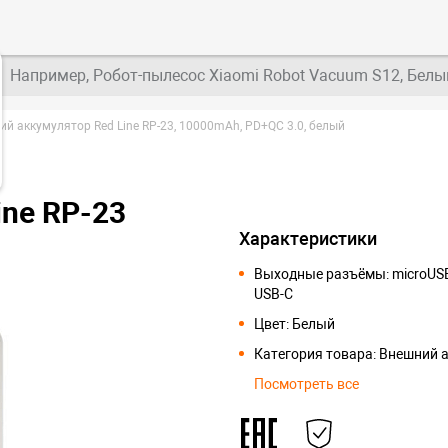
Например, Робот-пылесос Xiaomi Robot Vacuum S12, Белы
й аккумулятор Red Line RP-23, 10000mAh, PD+QC 3.0, белый
ine RP-23
Характеристики
Выходные разъёмы: microUSB
USB-C
Цвет: Белый
Категория товара: Внешний 
Посмотреть все