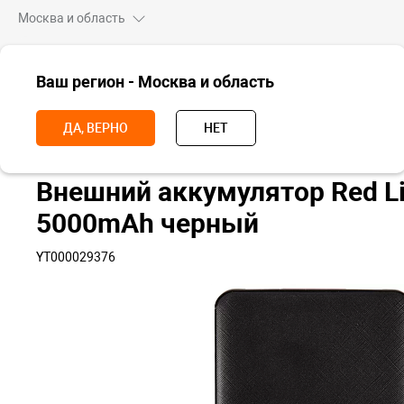
Москва и область
ВСЕ ТОВАРЫ
Ваш регион - Москва и область
Главная
Аксессуары
Зарядки и питание
Power bank
Внешн
ДА, ВЕРНО
НЕТ
Внешний аккумулятор Red L
5000mAh черный
YT000029376