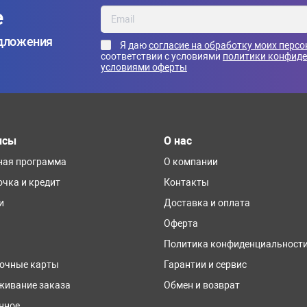
е
едложения
Я даю
согласие на обработку моих перс
соответствии с условиями
политики конфид
условиями оферты
исы
О нас
ная программа
О компании
очка и кредит
Контакты
и
Доставка и оплата
Оферта
Политика конфиденциальност
очные карты
Гарантии и сервис
живание заказа
Обмен и возврат
нное