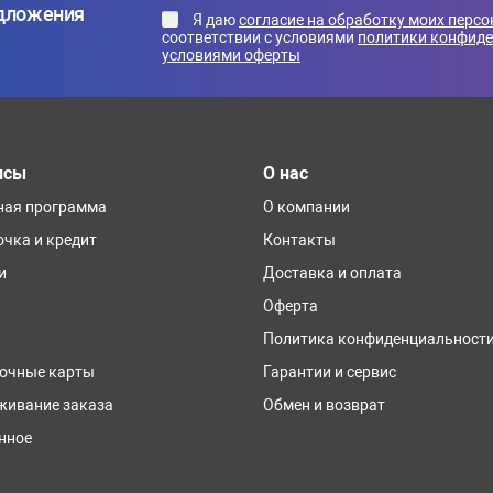
едложения
Я даю
согласие на обработку моих перс
соответствии с условиями
политики конфид
условиями оферты
исы
О нас
ная программа
О компании
очка и кредит
Контакты
и
Доставка и оплата
Оферта
Политика конфиденциальност
очные карты
Гарантии и сервис
живание заказа
Обмен и возврат
нное