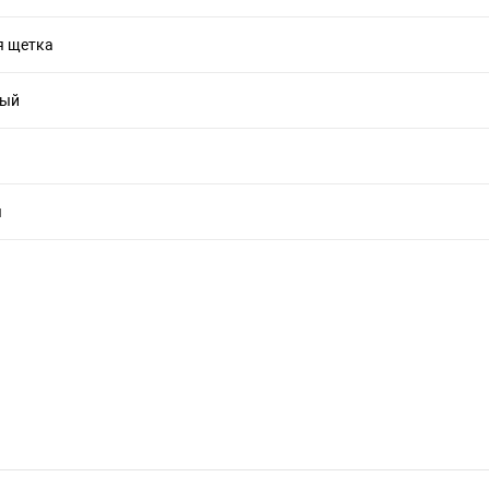
я щетка
вый
я