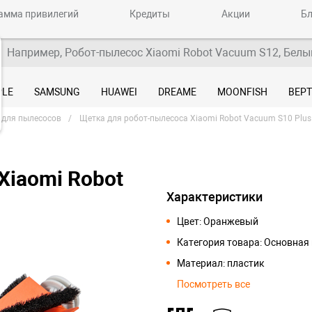
амма привилегий
Кредиты
Акции
Бл
Например, Робот-пылесос Xiaomi Robot Vacuum S12, Белы
PLE
SAMSUNG
HUAWEI
DREAME
MOONFISH
ВЕР
 для пылесосов
Щетка для робот-пылесоса Xiaomi Robot Vacuum S10 Plus
Xiaomi Robot
Характеристики
Цвет: Оранжевый
Категория товара: Основная
Материал: пластик
Посмотреть все