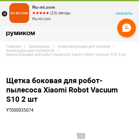
Ru-mi.com
скачать
☆☆☆☆☆
★★★★★
(23) звезды
Ru-mi.com
Главная
Аксессуары
Комплектующие для техники
Аксессуары для пылесосов
Щетка боковая для робот-пылесоса Xiaomi Robot Vacuum S10, 2 шт
Щетка боковая для робот-
пылесоса Xiaomi Robot Vacuum
S10 2 шт
YT000035074