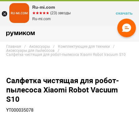
Ru-mi.com
скачать
☆☆☆☆☆
★★★★★
(23) звезды
Ru-mi.com
Главная
Аксессуары
Комплектующие для техники
Аксессуары для пылесосов
Салфетка чистящая для робот-пылесоса Xiaomi Robot Vacuum S10
Салфетка чистящая для робот-
пылесоса Xiaomi Robot Vacuum
S10
YT000035078