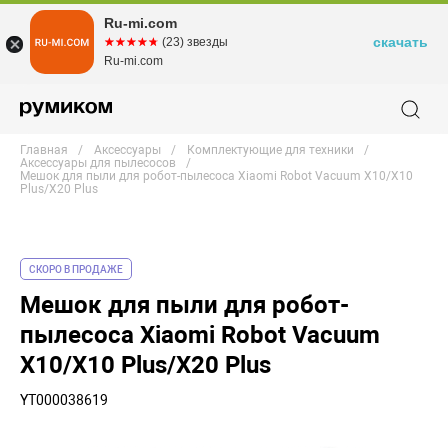
Ru-mi.com
скачать
☆☆☆☆☆
★★★★★
(23) звезды
Ru-mi.com
Главная
Аксессуары
Комплектующие для техники
Аксессуары для пылесосов
Мешок для пыли для робот-пылесоса Xiaomi Robot Vacuum X10/X10
Plus/X20 Plus
СКОРО В ПРОДАЖЕ
Мешок для пыли для робот-
пылесоса Xiaomi Robot Vacuum
X10/X10 Plus/X20 Plus
YT000038619