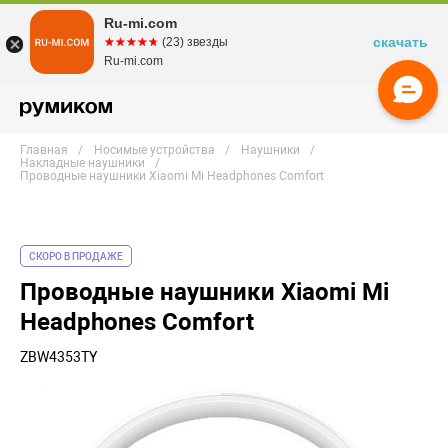
Ru-mi.com
скачать
☆☆☆☆☆
★★★★★
(23) звезды
Ru-mi.com
Главная
Носимые устройства
Наушники
Накладные наушники
Проводные наушники Xiaomi Mi Headphones Comfort
СКОРО В ПРОДАЖЕ
Проводные наушники Xiaomi Mi
Headphones Comfort
ZBW4353TY