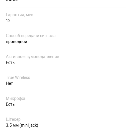
Гарантия, мес.
12
Способ передачи сигнала
проводной
Активное шумоподавление
Есть
True Wireless
Нет
Микрофон
Есть
Штекер
3.5 мм (mini jack)