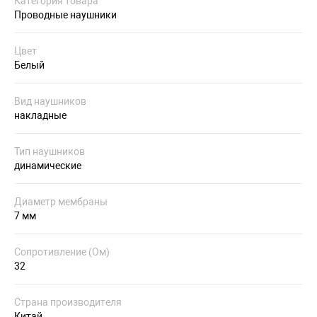
Категория товара
Проводные наушники
Цвет
Белый
Вид наушников
накладные
Тип наушников
динамические
Диаметр мембраны
7 мм
Сопротивление (Ом)
32
Страна производителя
Китай