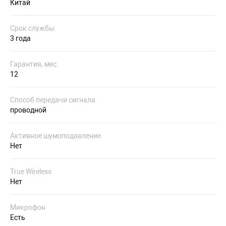
Китай
Срок службы
3 года
Гарантия, мес.
12
Способ передачи сигнала
проводной
Активное шумоподавление
Нет
True Wireless
Нет
Микрофон
Есть