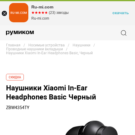
Ru-mi.com
скачать
☆☆☆☆☆
★★★★★
(23) звезды
Ru-mi.com
Главная
Носимые устройства
Наушники
Проводные наушники вкладыши
Наушники Xiaomi In-Ear Headphones Basic, Черный
СКИДКА
Наушники Xiaomi In-Ear
Headphones Basic Черный
ZBW4354TY