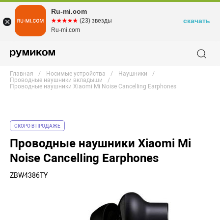
Ru-mi.com
скачать
☆☆☆☆☆
★★★★★
(23) звезды
Ru-mi.com
Главная
Носимые устройства
Наушники
Проводные наушники вкладыши
Проводные наушники Xiaomi Mi Noise CancelIing Earphones
СКОРО В ПРОДАЖЕ
Проводные наушники Xiaomi Mi
Noise CancelIing Earphones
ZBW4386TY