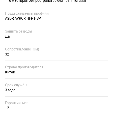
110 м (открытое пространство без препятствий)
Поддерживаемы профили
A2DP, AVRCP, HFP, HSP
Защита от воды
Да
Сопротивление (Ом)
32
Страна производителя
Китай
Срок службы
3 года
Гарантия, мес.
12