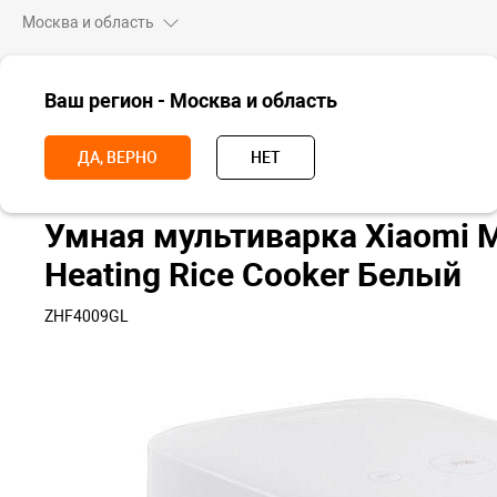
Москва и область
ВСЕ ТОВАРЫ
Ваш регион - Москва и область
Главная
Для дома
Для кухни
Мультиварки
Умная мультива
ДА, ВЕРНО
НЕТ
Умная мультиварка Xiaomi Mi
Heating Rice Cooker Белый
ZHF4009GL