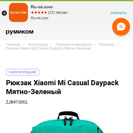
Ru-mi.com
скачать
☆☆☆☆☆
★★★★★
(23) звезды
Ru-mi.com
Главная
Аксессуары
Рюкзаки и чемоданы
Рюкзаки
Рюкзак Xiaomi Mi Casual Daypack, Мятно-Зеленый
СКОРО В ПРОДАЖЕ
Рюкзак Xiaomi Mi Casual Daypack
Мятно-Зеленый
ZJB4150GL