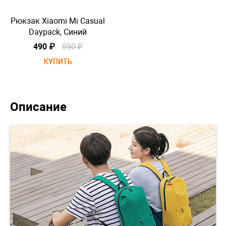
Рюкзак Xiaomi Mi Casual
Рю
Daypack, Синий
490 ₽
890 ₽
КУПИТЬ
Описание